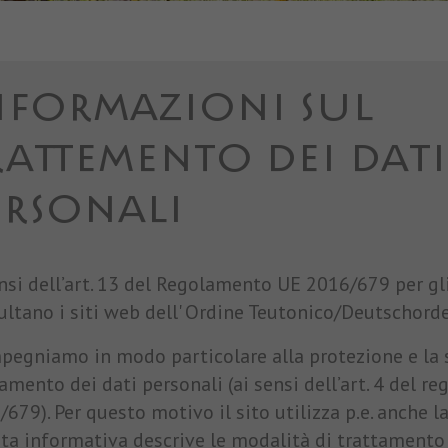
Marketing
Tracciano le preferenze per offrire servizi personalizzati. Non sono
necessari per il corretto funzionamento del sito, ma per inviare offerte
NFORMAZIONI SUL
corrispondenti alle esigenze dell’utente, anche tramite piattaforme terze.
Nome
_fbp
Mostra dettagli cookie
RATTEMENTO DEI DATI
Provider
Facebook
ERSONALI
Durata
3 Monate
Questo cookie è impostato da Facebook per
ensi dell’art. 13 del Regolamento UE 2016/679 per gl
visualizzare annunci pubblicitari su Facebook o su
Finalità
ltano i siti web dell' Ordine Teutonico/Deutschorden
una piattaforma digitale alimentata dalla pubblicità
di Facebook, dopo aver visitato il sito web.
mpegniamo in modo particolare alla protezione e la 
amento dei dati personali (ai sensi dell’art. 4 del 
Nome
fr
679). Per questo motivo il sito utilizza p.e. anche la
ta informativa descrive le modalità di trattamento 
Provider
Facebook