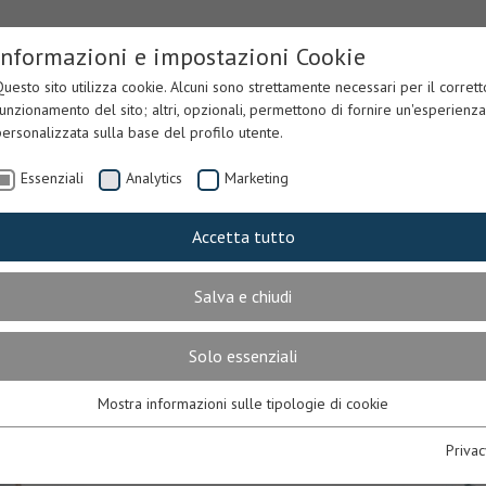
Informazioni e impostazioni Cookie
uesto sito utilizza cookie. Alcuni sono strettamente necessari per il corrett
unzionamento del sito; altri, opzionali, permettono di fornire un'esperienza
ersonalizzata sulla base del profilo utente.
Essenziali
Analytics
Marketing
Accetta tutto
Salva e chiudi
RDINO
CAPPELLA
MERANO
CONV
Solo essenziali
Mostra informazioni sulle tipologie di cookie
Essenziali
Necessari per il corretto funzionamento del sito. In mancanza, l’utente
Privac
potrebbe non visualizzare correttamente le pagine o utilizzare alcuni