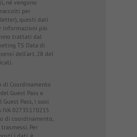
nti, né vengono
raccolti per
etter), questi dati
r informazioni più
anno trattati dal
rketing TS Data di
ensi dell’art. 28 del
cati.
co di Coordinamento
o del Guest Pass e
el Guest Pass, i suoi
ita IVA 02735170215
ico di coordinamento,
trasmessi. Per
sti i dati, è