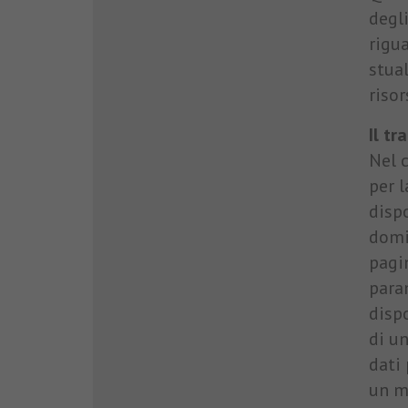
degli
rigua
stual
risor
Il tr
Nel c
per l
disp
domin
pagin
para
dispo
di un
dati
un me