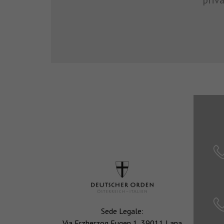
Sede Legale:
Via Erzherzog Eugen 1, 39011 Lana