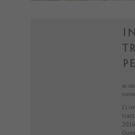
I
T
P
ai s
consu
Ci i
tratt
2016/
Ques