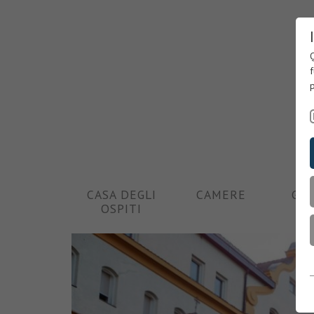
Q
f
p
CASA DEGLI
CAMERE
GIA
OSPITI