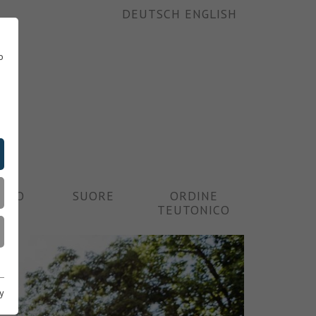
DEUTSCH
ENGLISH
o
ITTO
SUORE
ORDINE
TEUTONICO
y