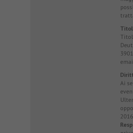
poss
tratt
Tito
Tito
Deuts
3901
emai
Dirit
Ai s
event
Ulter
oppo
2016
Resp
priv