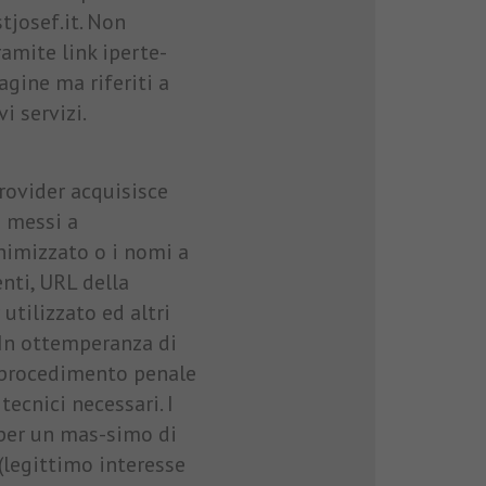
tjosef.it. Non
ramite link iperte-
pagine ma riferiti a
i servizi.
provider acquisisce
e messi a
onimizzato o i nomi a
nti, URL della
 utilizzato ed altri
 In ottemperanza di
il procedimento penale
tecnici necessari. I
per un mas-simo di
 (legittimo interesse