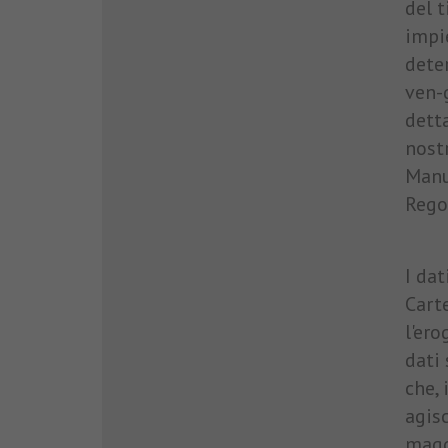
del t
impi
deter
ven-
detta
nost
Manue
Rego
I da
Carte
l'ero
dati
che, 
agis
magg