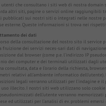
 utenti che consultano i siti web di nostra domain s
Durata
3 Monate
rda altri siti, pagine o servizi online raggiungibili t
i pubblicati sui nostri siti o integrati nelle nostre 
Facebook imposta questo cookie per mostrare agli
se esterne. Queste informazioni si trova nei rispettiv
utenti pubblicità pertinenti tracciando il
Finalità
comportamento degli utenti sul web, sui siti che
attamento dei dati
hanno Facebook pixel o Facebook social plugin.
orso della consultazione del nostro sito il service 
a fruizione dei servizi neces-sari dati di navigazion
osizione dal browser (come p.e. l’indirizzo IP pseud
io dei computer e dei terminali utilizzati dagli ute
a consultata, data e l’orario della richiesta, browser
metri relativi all'ambiente informatico dell'utente).
sizioni legali verranno utilizzati per l’indagine e 
 uso illecito. I nostri siti web utilizzano solo cookie 
 pseudonimizzati dell’utente verranno memorizzati 
se ed utilizzati per l’analisi di ev. problemi emersi