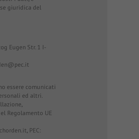
se giuridica del
og Eugen Str. 1 I-
rden@pec.it
ono essere comunicati
rsonali ed altri.
ellazione,
I del Regolamento UE
horden.it, PEC: