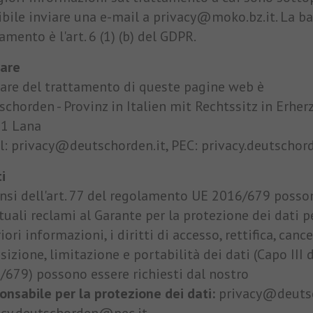
ibile inviare una e-mail a privacy@moko.bz.it. La ba
amento è l'art. 6 (1) (b) del GDPR.
lare
lare del trattamento di queste pagine web è
chorden - Provinz in Italien mit Rechtssitz in Erherz
1 Lana
l: privacy@deutschorden.it, PEC: privacy.deutscho
ti
ensi dell'art. 77 del regolamento UE 2016/679 poss
uali reclami al Garante per la protezione dei dati pe
iori informazioni, i diritti di accesso, rettifica, canc
sizione, limitazione e portabilità dei dati (Capo II
/679) possono essere richiesti dal nostro
onsabile per la protezione dei dati:
privacy@deutsc
acy.deutschorden@pec.it