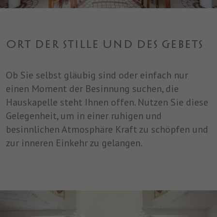
einwandfrei funktioniert.
Name
Cookie-Informationen anzeigen
cookie_optin
Anbieter
SDS
ORT DER STILLE UND DES GEBETS
Analytics
Analytische Cookies helfen uns, unsere Website zu verbessern,
Laufzeit
1 Jahr
indem sie Informationen über ihre Nutzung sammeln und
Ob Sie selbst gläubig sind oder einfach nur
melden.
Dieses Cookie wird verwendet, um Ihre
einen Moment der Besinnung suchen, die
Zweck
Cookie-Einstellungen für diese Website zu
Hauskapelle steht Ihnen offen. Nutzen Sie diese
speichern.
Marketing
Gelegenheit, um in einer ruhigen und
Benutzt um die Web-Navigation des Nutzers zu überwachen und
besinnlichen Atmosphäre Kraft zu schöpfen und
ein Profil seiner Gewohnheiten zu erstellen.
zur inneren Einkehr zu gelangen.
Name
Cookie-Informationen anzeigen
_fbp
Anbieter
Facebook
Laufzeit
3 Monate
Dieses Cookie wird von Facebook gesetzt,